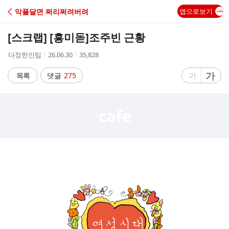
C
악플달면 쩌리쩌려버려
앱으로보기
A
[스크랩] [흥미돋]
조주빈 근황
F
작
작
조
다정한인팁
26.06.30
35,828
성
성
회
E
자
시
수
글
가
글
목록
댓글
275
가
간
자
자
크
크
기
기
크
작
게
게