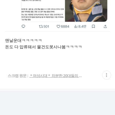
맨날운대ㅋㅋㅋㅋㅋ
돈도 다 압류돼서 물건도못사나봄ㅋㅋㅋㅋ
현
스크랩 원문 :
＊여성시대＊ 차분한 20대들의 알흠다운 공간
재
게
시
글
추
가
기
능
열
기