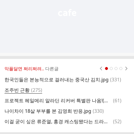
악플달면 쩌리쩌려..
다른글
현재페이지 1
2
3
4
댓
한국인들은 본능적으로 걸러내는 중국산 김치.jpg
(
331
)
글
댓
조주빈 근황
(
275
)
경
글
댓
프로젝트 헤일메리 알라딘 리커버 특별판 나옴!(앤디 위어 3부작 모두)
(
61
)
엥
글
댓
나이차이 18살 부부를 본 김영희 반응.jpg
(
330
)
글
댓
이걸 굳이 싶은 류준열, 홍경 캐스팅됐다는 드라마 내용.jpg
(
52
)
글