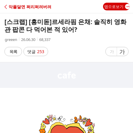
C
악플달면 쩌리쩌려버려
앱으로보기
A
[스크랩] [흥미돋]
르세라핌 은채: 솔직히 영화
F
관 팝콘 다 먹어본 적 있어?
작
작
조
greeen
26.06.30
68,337
E
성
성
회
자
시
수
글
가
글
목록
댓글
253
가
간
자
자
크
크
기
기
크
작
게
게