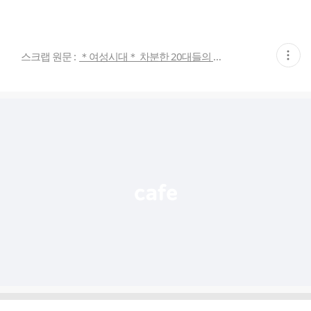
현
스크랩 원문 :
＊여성시대＊ 차분한 20대들의 알흠다운 공간
재
게
시
글
추
가
기
능
열
기