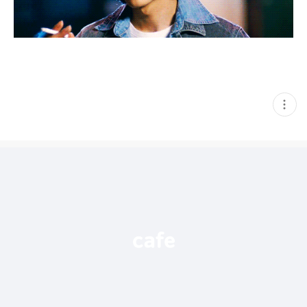
현
재
게
시
글
추
가
기
능
열
기