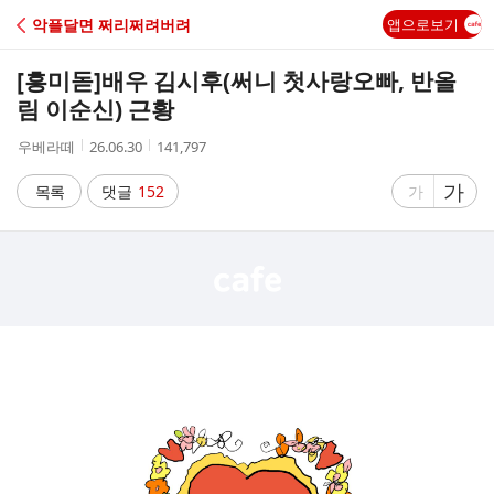
C
악플달면 쩌리쩌려버려
앱으로보기
A
[흥미돋]
배우 김시후(써니 첫사랑오빠, 반올
F
림 이순신) 근황
작
작
조
우베라떼
26.06.30
141,797
E
성
성
회
자
시
수
글
가
글
목록
댓글
152
가
간
자
자
크
크
기
기
크
작
게
게