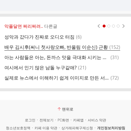
악플달면 쩌리쩌려..
다른글
현재페이지 1
2
3
4
댓
성악과 갔다가 진짜로 오디오 터짐
(
6
)
더
글
댓
배우 김시후(써니 첫사랑오빠, 반올림 이순신) 근황
(
152
)
글
댓
아는 사람들은 아는, 돈까스 맛을 극대화 시키는 조합
(
31
)
집
글
댓
여시에서 인기 많은 남돌 누구같애?
(
21
)
커
글
댓
실제로 뉴스에서 이해하기 쉽게 이미지로 만든 서울 9호선 급행 혼잡도.jpg
(
72
)
남
글
맨위로
로그인
전체보기
PC화면
카페앱
서비스 약관
청소년보호정책
카페 이용 약관
상거래피해구제신청
개인정보처리방침