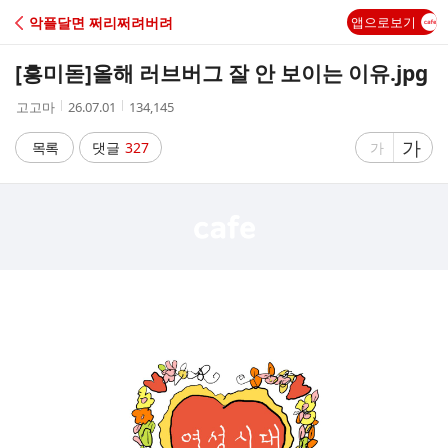
C
악플달면 쩌리쩌려버려
앱으로보기
A
[흥미돋]
올해 러브버그 잘 안 보이는 이유.jpg
F
작
작
조
고고마
26.07.01
134,145
성
성
회
E
자
시
수
글
가
글
목록
댓글
327
가
간
자
자
크
크
기
기
크
작
게
게