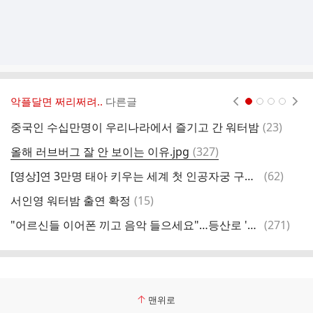
악플달면 쩌리쩌려..
다른글
현재페이지 1
2
3
4
댓
중국인 수십만명이 우리나라에서 즐기고 간 워터밤
(
23
)
당
글
댓
올해 러브버그 잘 안 보이는 이유.jpg
(
327
)
누
글
댓
[영상]연 3만명 태아 키우는 세계 첫 인공자궁 구상 보니…“심각한 인구 감소 한국에 도움”
(
62
)
글
댓
서인영 워터밤 출연 확정
(
15
)
글
댓
"어르신들 이어폰 끼고 음악 들으세요"…등산로 '스피커 빌런'에 공감 봇물
(
271
)
여
글
맨위로