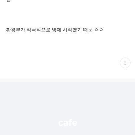
환경부가 적극적으로 방제 시작했기 때문 ㅇㅇ
현
재
게
시
글
추
가
기
능
열
기