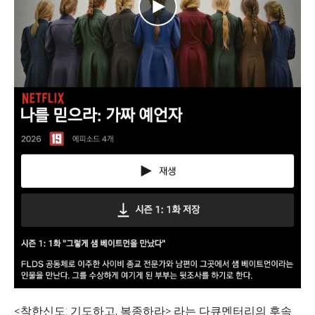
<착한신도: 기도하고, 복종하라> 라는 다큐멘터리의 후속