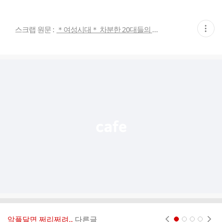
현
스크랩 원문 :
＊여성시대＊ 차분한 20대들의 알흠다운 공간
재
게
시
글
추
가
기
능
열
기
악플달면 쩌리쩌려..
다른글
현재페이지 1
2
3
4