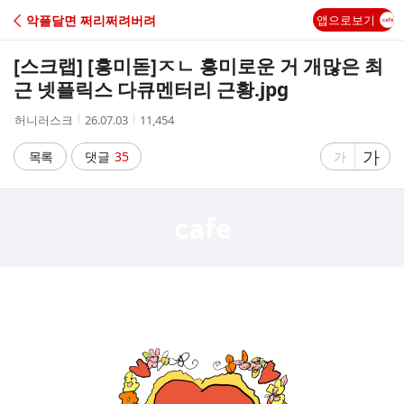
C
악플달면 쩌리쩌려버려
앱으로보기
A
[스크랩] [흥미돋]
ㅈㄴ 흥미로운 거 개많은 최
F
근 넷플릭스 다큐멘터리 근황.jpg
작
작
조
허니러스크
26.07.03
11,454
E
성
성
회
자
시
수
글
가
글
목록
댓글
35
가
간
자
자
크
크
기
기
크
작
게
게