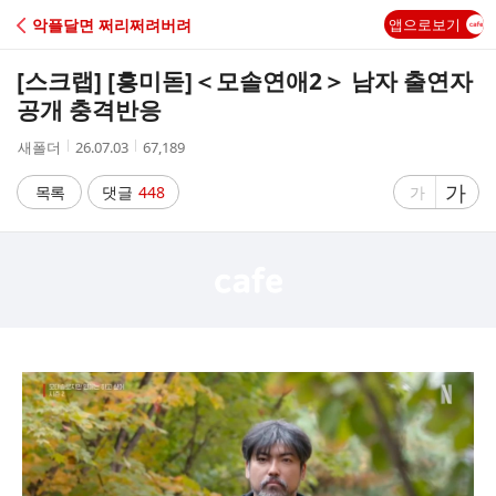
C
악플달면 쩌리쩌려버려
앱으로보기
A
[스크랩] [흥미돋]
＜모솔연애2＞ 남자 출연자
F
공개 충격반응
작
작
조
새폴더
26.07.03
67,189
E
성
성
회
자
시
수
글
가
글
목록
댓글
448
가
간
자
자
크
크
기
기
크
작
게
게