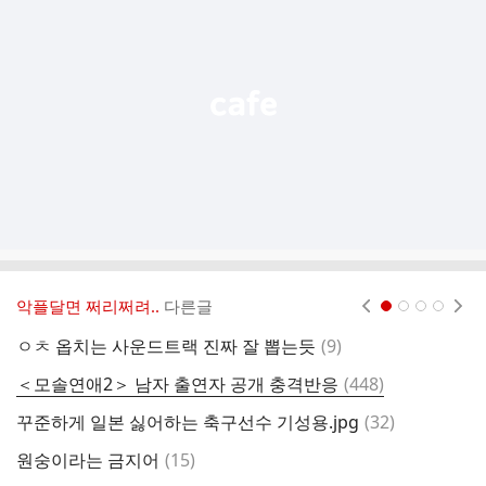
기
능
열
기
악플달면 쩌리쩌려..
다른글
현재페이지 1
2
3
4
댓
ㅇㅊ 옵치는 사운드트랙 진짜 잘 뽑는듯
(
9
)
대
글
댓
＜모솔연애2＞ 남자 출연자 공개 충격반응
(
448
)
이
글
댓
꾸준하게 일본 싫어하는 축구선수 기성용.jpg
(
32
)
글
댓
원숭이라는 금지어
(
15
)
한
글