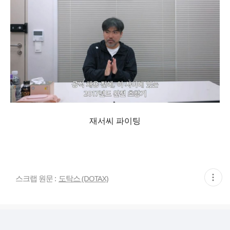
재서씨 파이팅
현
스크랩 원문 :
도탁스 (DOTAX)
재
게
시
글
추
가