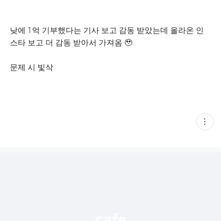
낮에 1억 기부했다는 기사 보고 감동 받았는데 올라온 인
스타 보고 더 감동 받아서 가져옴 🥹
문제 시 빛삭
현
재
게
시
글
추
가
기
능
열
기