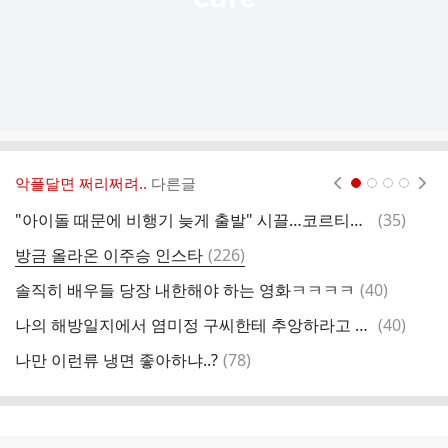
악플달면 쩌리쩌려..
다른글
현재페이지 1
2
3
4
댓
"아이돌 때문에 비행기 늦게 출발" 시끌…코르티스 "도로 정체로" 사과
(
35
)
나
글
댓
방금 올라온 이주승 인스타
(
226
)
학
글
댓
솔직히 배우들 당장 내한해야 하는 영화ㅋㅋㅋㅋ
(
40
)
예
글
댓
나의 해방일지에서 염미정 구씨한테 추앙하라고 말한 거 이해감?
(
40
)
글
댓
나만 이런류 냉면 좋아하냐..?
(
78
)
글