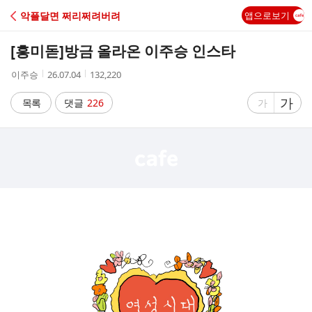
C
악플달면 쩌리쩌려버려
앱으로보기
A
[흥미돋]
방금 올라온 이주승 인스타
F
작
작
조
이주승
26.07.04
132,220
성
성
회
E
자
시
수
글
가
글
목록
댓글
226
가
간
자
자
크
크
기
기
크
작
게
게