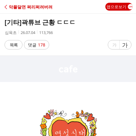
C
악플달면 쩌리쩌려버려
앱으로보기
A
[기타]
곽튜브 근황 ㄷㄷㄷ
F
작
작
조
십육초
26.07.04
113,766
성
성
회
E
자
시
수
글
가
글
목록
댓글
178
가
간
자
자
크
크
기
기
크
작
게
게