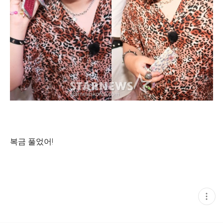
복금 풀었어!
현
재
게
시