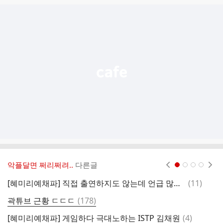
글
추
가
기
능
열
기
악플달면 쩌리쩌려..
다른글
현재페이지 1
2
3
4
댓
[혜미리예채파] 직접 출연하지도 않는데 언급 많이된 "채"
(
11
)
글
댓
곽튜브 근황 ㄷㄷㄷ
(
178
)
아
글
댓
[혜미리예채파] 게임하다 극대노하는 ISTP 김채원
(
4
)
너