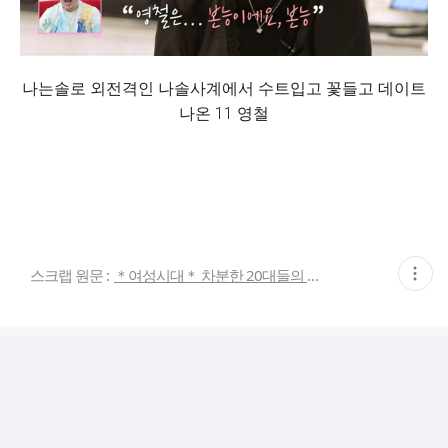
나는솔로 외전격인 나솔사계에서 수트입고 꽃들고 데이트
나온 11 영철
현
스크랩 원문 :
＊여성시대＊ 차분한 20대들의 알흠다운 공간
재
게
시
글
추
가
기
능
열
기