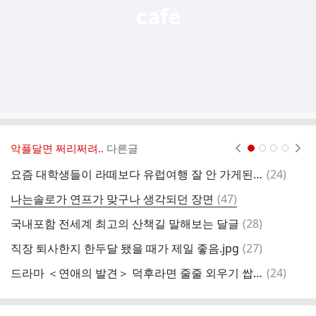
악플달면 쩌리쩌려..
다른글
현재페이지 1
2
3
4
댓
요즘 대학생들이 라떼보다 유럽여행 잘 안 가게된 이유 종결.jpg
(
24
)
이
글
댓
나는솔로가 연프가 맞구나 생각되던 장면
(
47
)
퀸
글
댓
국내포함 전세계 최고의 산책길 말해보는 달글
(
28
)
글
댓
직장 퇴사한지 한두달 됐을 때가 제일 좋음.jpg
(
27
)
글
댓
드라마 ＜연애의 발견＞ 덕후라면 줄줄 외우기 쌉가능한 씬
(
24
)
[
글