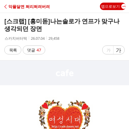
C
악플달면 쩌리쩌려버려
앱으로보기
A
[스크랩] [흥미돋]
나는솔로가 연프가 맞구나
F
생각되던 장면
작
작
조
스카치버터떡
26.07.04
29,458
E
성
성
회
자
시
수
글
가
글
목록
댓글
47
가
간
자
자
크
크
기
기
크
작
게
게