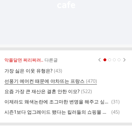
악플달면 쩌리쩌려..
다른글
현재페이지 1
2
3
4
댓
가장 싫은 이웃 유형은?
(
43
)
한
글
댓
선풍기 에어컨 때문에 야차뜨는 프랑스
(
470
)
글
댓
요즘 가장 큰 재산은 결혼 안한 이모?
(
522
)
평
글
댓
이제라도 왜색논란에 조그마한 변명을 해주고 싶은 유빈의 숙녀
(
31
)
다
글
댓
시즌1보다 업그레이드 됐다는 킬러들의 쇼핑몰 시즌2
(
45
)
글