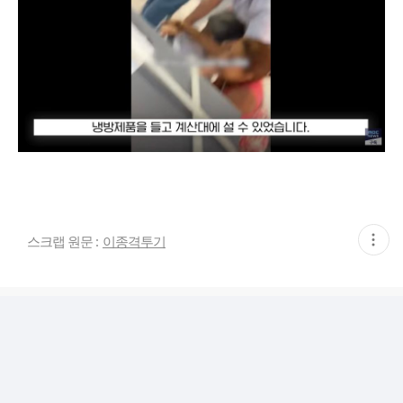
현
스크랩 원문 :
이종격투기
재
게
시
글
추
가
기
능
열
기