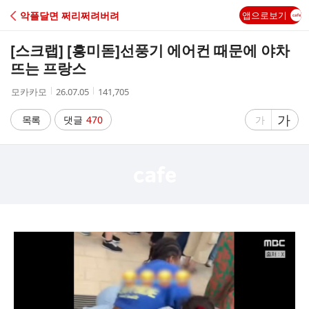
C
악플달면 쩌리쩌려버려
앱으로보기
A
[스크랩] [흥미돋]
선풍기 에어컨 때문에 야차
F
뜨는 프랑스
작
작
조
모카카모
26.07.05
141,705
E
성
성
회
자
시
수
글
가
글
목록
댓글
470
가
간
자
자
크
크
기
기
크
작
게
게