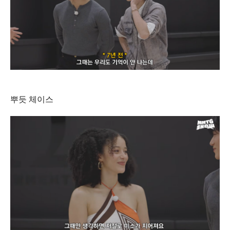
뿌듯 체이스