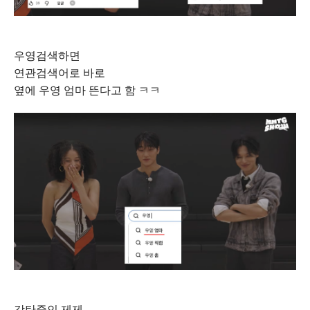
우영검색하면
연관검색어로 바로
옆에 우영 엄마 뜬다고 함 ㅋㅋ
감탄중인 제제