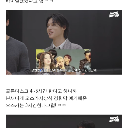
바이럴됐었다고 함 ㅋㅋ
골든디스크 4~5시간 한다고 하니까
본새나게 오스카시상식 경험담 얘기해줌
오스카는 3시간한다고함! ㅋㅋ