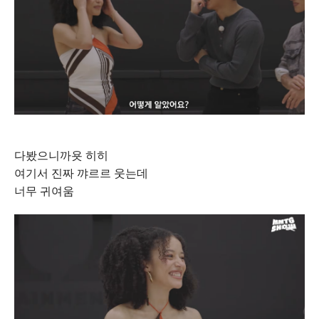
다봤으니까욧 히히
여기서 진짜 꺄르르 웃는데
너무 귀여움