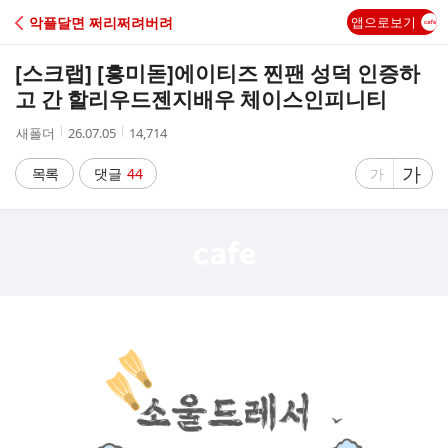
C
악플달면 쩌리쩌려버려
앱으로보기
A
[스크랩] [흥미돋]
에이티즈 찐팬 성덕 인증하
F
고 간 할리우드젠지배우 체이스인피니티
작
작
조
새폴더
26.07.05
14,714
E
성
성
회
자
시
수
글
가
글
목록
댓글
44
가
간
자
자
크
크
기
기
크
작
게
게