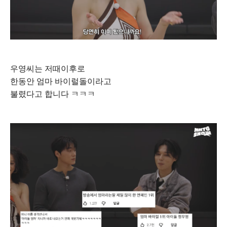
우영씨는 저때이후로
한동안 엄마 바이럴돌이라고
불렸다고 합니다 ㅋㅋㅋ