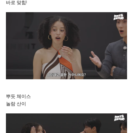
바로 맞힘!
뿌듯 체이스
놀람 산이