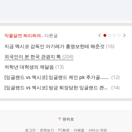
악플달면 쩌리쩌려..
다른글
현재페이지 1
2
3
4
댓
지금 멕시코 감독인 아기레가 홍명보한테 해준것
(
16
)
배
글
댓
외국인이 본 한국 관광지 특
(
204
)
글
댓
저학년 대학생의 깨달음
(
13
)
글
댓
[잉글랜드 vs 멕시코] 잉글랜드 케인 pk 추가골....gif
(
12
)
뭘
글
댓
[잉글랜드 vs 멕시코] 방금 퇴장당한 잉글랜드 콴사.....gif
(
14
)
글
맨위로
로그인
전체보기
PC화면
카페앱
서비스 약관