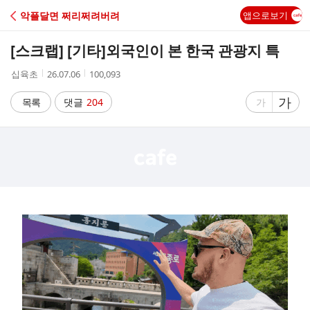
C
악플달면 쩌리쩌려버려
앱으로보기
A
[스크랩] [기타]
외국인이 본 한국 관광지 특
F
작
작
조
십육초
26.07.06
100,093
성
성
회
E
자
시
수
글
가
글
목록
댓글
204
가
간
자
자
크
크
기
기
크
작
게
게