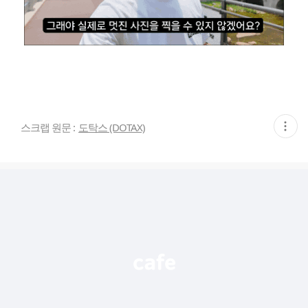
현
스크랩 원문 :
도탁스 (DOTAX)
재
게
시
글
추
가
기
능
열
기