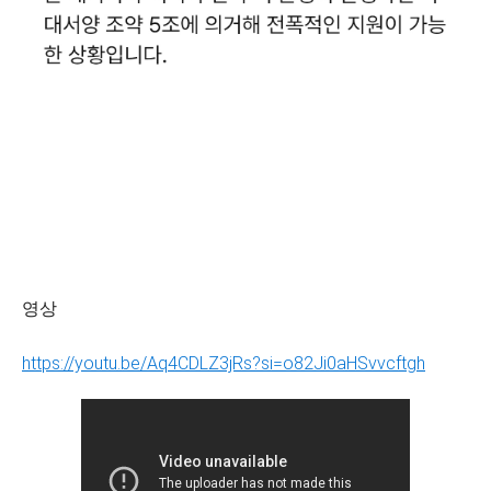
영상
https://youtu.be/Aq4CDLZ3jRs?si=o82Ji0aHSvvcftgh