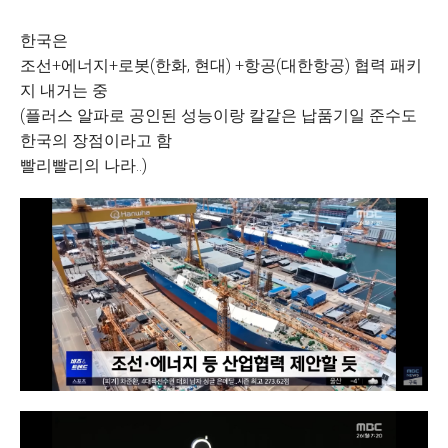
한국은
조선+에너지+로봇(한화, 현대) +항공(대한항공) 협력 패키
지 내거는 중
(플러스 알파로 공인된 성능이랑 칼같은 납품기일 준수도
한국의 장점이라고 함
빨리빨리의 나라..)