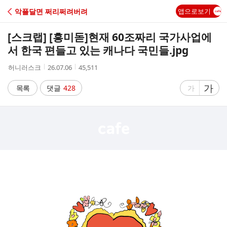
C
악플달면 쩌리쩌려버려
앱으로보기
A
[스크랩] [흥미돋]
현재 60조짜리 국가사업에
F
서 한국 편들고 있는 캐나다 국민들.jpg
작
작
조
허니러스크
26.07.06
45,511
E
성
성
회
자
시
수
글
가
글
목록
댓글
428
가
간
자
자
크
크
기
기
크
작
게
게