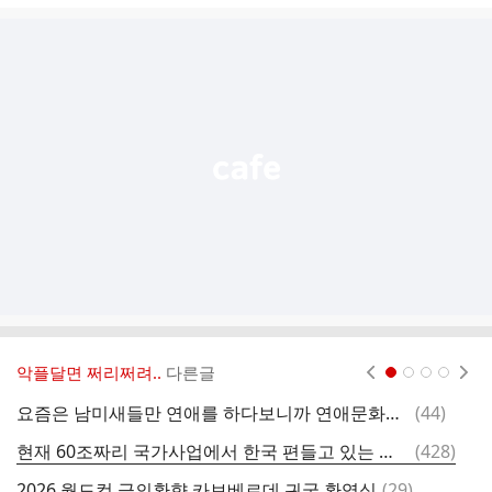
글
추
가
기
능
열
기
악플달면 쩌리쩌려..
다른글
현재페이지 1
2
3
4
댓
요즘은 남미새들만 연애를 하다보니까 연애문화가 기괴해지는듯...twt
(
44
)
글
댓
현재 60조짜리 국가사업에서 한국 편들고 있는 캐나다 국민들.jpg
(
428
)
빨
글
댓
2026 월드컵 금의환향 카보베르데 귀국 환영식
(
29
)
영