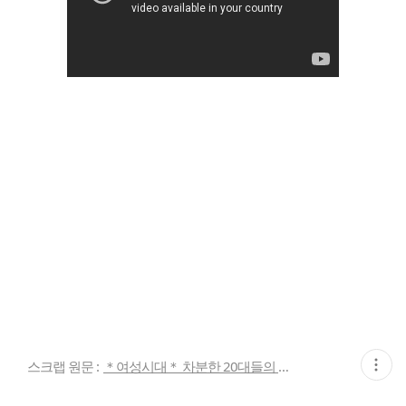
현
스크랩 원문 :
＊여성시대＊ 차분한 20대들의 알흠다운 공간
재
게
시