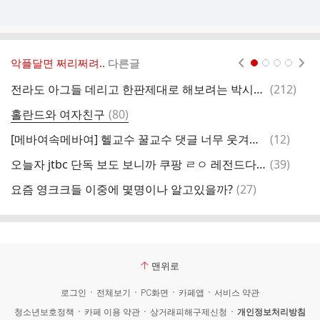
악플달면 쩌리쩌려..
다른글
현재페이지 1
2
3
4
댓
전라도 아그들 데리고 한판제대로 해보려는 박시영 디자이너
(
212
)
글
댓
홀란드와 여자친구
(
80
)
친
글
댓
[메바여속메바여] 헬교수 꿀교수 댓글 너무 웃겨서 캡쳐함 제발 연어해주라 (+추가)
(
12
)
글
댓
오늘자 jtbc 단독 보도 보니까 쿠팡 ㄹㅇ 레전드다.jpg
(
39
)
글
댓
요즘 영크크들 이중에 몇명이나 알고있을까?
(
27
)
해
글
맨위로
로그인
전체보기
PC화면
카페앱
서비스 약관
청소년보호정책
카페 이용 약관
상거래피해구제신청
개인정보처리방침