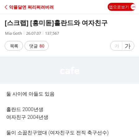
C
악플달면 쩌리쩌려버려
앱으로보기
A
[스크랩] [흥미돋]
홀란드와 여자친구
F
작
작
조
Mia Goth
26.07.07
137,567
성
성
회
E
자
시
수
글
가
글
목록
댓글
80
가
간
자
자
크
크
기
기
크
작
게
게
둘 사이에 아들도 있음
홀란드 2000년생
여자친구 2004년생
둘이 소꿉친구였대 (여자친구도 전직 축구선수)