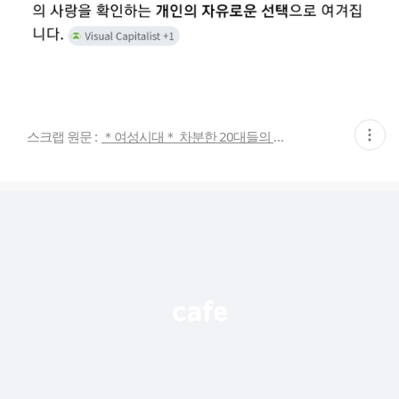
현
스크랩 원문 :
＊여성시대＊ 차분한 20대들의 알흠다운 공간
재
게
시
글
추
가
기
능
열
기