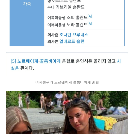
여자친구가 노르웨이계 콜롬비아계 혼혈