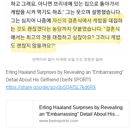
번역이라 말이 어색해 보일 수도 전문은 밑에
Erling Haaland Surprises by Revealing an “Embarrassing”
Detail About His Girlfriend | beIN SPORTS
https://share.google/spv0pSQAfSL7kd6RX
Erling Haaland Surprises by Revealing
an “Embarrassing” Detail About His
Girlfriend
www.beinsports.com