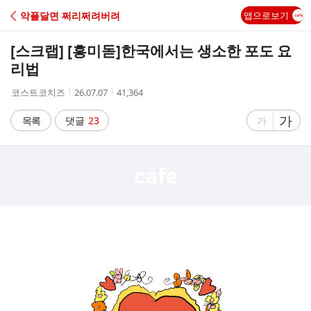
C
악플달면 쩌리쩌려버려
앱으로보기
A
[스크랩] [흥미돋]
한국에서는 생소한 포도 요
F
리법
작
작
조
코스트코치즈
26.07.07
41,364
E
성
성
회
자
시
수
글
가
글
목록
댓글
23
가
간
자
자
크
크
기
기
크
작
게
게