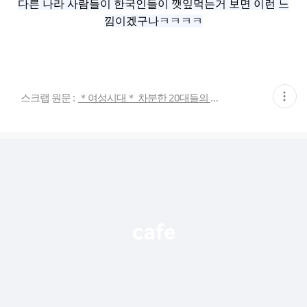
다른 나라 사람들이 한국인들이 깻잎먹는거 보면 이런 느
낌이겠구나ㅋㅋㅋㅋ
현
스크랩 원문 :
＊여성시대＊ 차분한 20대들의 알흠다운 공간
재
게
시
글
추
가
기
능
열
기