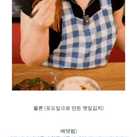
물론 (포도잎으로 만든 깻잎김치)
베댓펌)