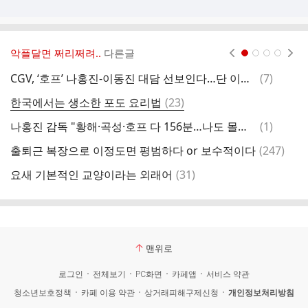
악플달면 쩌리쩌려..
다른글
현재페이지 1
2
3
4
댓
CGV, ‘호프’ 나홍진-이동진 대담 선보인다…단 이틀 상영
(
7
)
글
댓
한국에서는 생소한 포도 요리법
(
23
)
7
글
댓
나홍진 감독 "황해·곡성·호프 다 156분…나도 몰랐다" [MD인터뷰②]
(
1
)
장
글
댓
출퇴근 복장으로 이정도면 평범하다 or 보수적이다
(
247
)
[
글
댓
요새 기본적인 교양이라는 외래어
(
31
)
드
글
맨위로
로그인
전체보기
PC화면
카페앱
서비스 약관
청소년보호정책
카페 이용 약관
상거래피해구제신청
개인정보처리방침