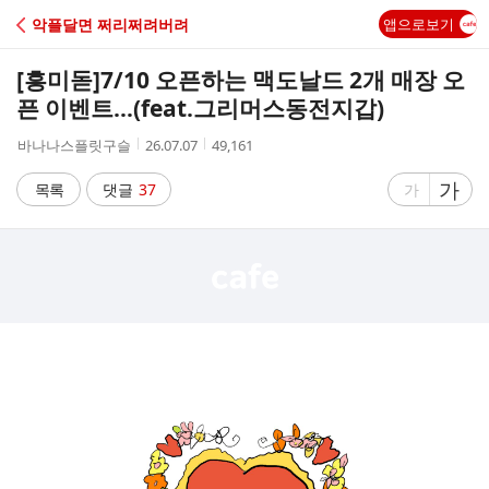
C
악플달면 쩌리쩌려버려
앱으로보기
A
[흥미돋]
7/10 오픈하는 맥도날드 2개 매장 오
F
픈 이벤트…(feat.그리머스동전지갑)
작
작
조
바나나스플릿구슬
26.07.07
49,161
E
성
성
회
자
시
수
글
가
글
목록
댓글
37
가
간
자
자
크
크
기
기
크
작
게
게