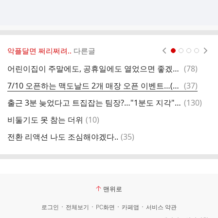
악플달면 쩌리쩌려..
다른글
현재페이지 1
2
3
4
댓
어린이집이 주말에도, 공휴일에도 열었으면 좋겠어.threads
(
78
)
인
글
댓
7/10 오픈하는 맥도날드 2개 매장 오픈 이벤트…(feat.그리머스동전지갑)
(
37
)
글
댓
출근 3분 늦었다고 트집잡는 팀장?…"1분도 지각" vs "너무빡빡"
(
130
)
소
글
댓
비둘기도 못 참는 더위
(
10
)
오
글
댓
전환 리액션 나도 조심해야겠다..
(
35
)
글
맨위로
로그인
전체보기
PC화면
카페앱
서비스 약관