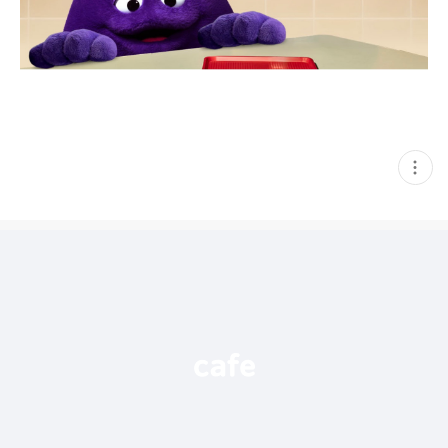
현
재
게
시
글
추
가
기
능
열
기