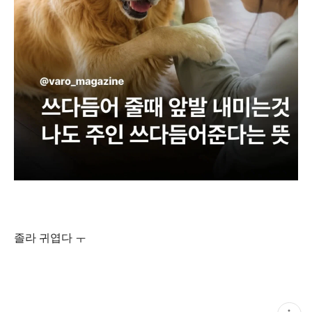
졸라 귀엽다 ㅜ