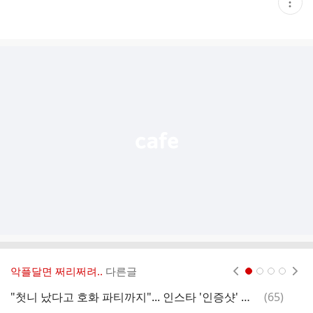
현
재
게
시
글
추
가
기
능
열
기
악플달면 쩌리쩌려..
다른글
현재페이지 1
2
3
4
댓
"첫니 났다고 호화 파티까지"... 인스타 '인증샷' 열풍에 꽂힌 부모들
(
65
)
글