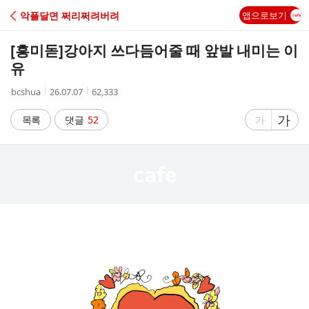
C
악플달면 쩌리쩌려버려
앱으로보기
A
[흥미돋]
강아지 쓰다듬어줄 때 앞발 내미는 이
F
유
작
작
조
bcshua
26.07.07
62,333
E
성
성
회
자
시
수
글
가
글
목록
댓글
52
가
간
자
자
크
크
기
기
크
작
게
게