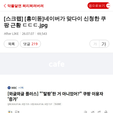
C
악플달면 쩌리쩌려버려
앱으로보기
A
[스크랩] [흥미돋]
네이버가 맞다이 신청한 쿠
F
팡 근황 ㄷㄷㄷ.jpg
작
작
조
After LIKE
26.07.07
69,543
E
성
성
회
자
시
수
글
가
글
목록
댓글
219
가
간
자
자
크
크
기
기
크
작
게
게