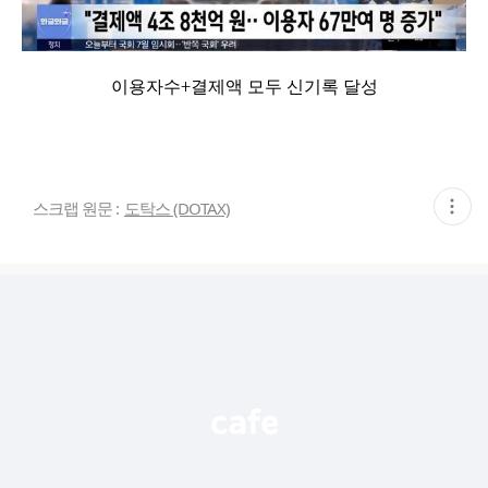
이용자수+결제액 모두 신기록 달성
현
스크랩 원문 :
도탁스 (DOTAX)
재
게
시
글
추
가
기
능
열
기