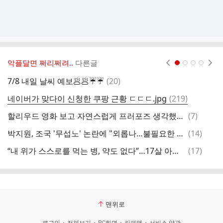
악플달면 쩌리쩌려..
다른글
현재페이지 1
2
3
4
댓
7/8 내일 날씨 예보🥟🥟☔️☔️
(
20
)
글
댓
네이버가 맞다이 신청한 쿠팡 근황 ㄷㄷㄷ.jpg
(
219
)
강
글
댓
할리우드 영화 보고 자연스럽게 프러포즈 생각했다는 남궁민
(
7
)
1
글
댓
박지원, 조국 '무섭노' 논란에 "외롭나…불필요한 말로 구설수"
(
14
)
대
글
댓
“내 위가 스스로를 먹는 병, 약도 없다”…17살 아들 피 수혈한 억만장자 상태
(
17
)
글
맨위로