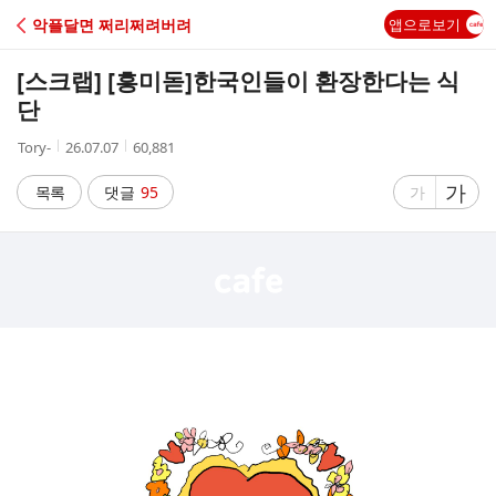
C
악플달면 쩌리쩌려버려
앱으로보기
A
[스크랩] [흥미돋]
한국인들이 환장한다는 식
F
단
작
작
조
Tory-
26.07.07
60,881
E
성
성
회
자
시
수
글
가
글
목록
댓글
95
가
간
자
자
크
크
기
기
크
작
게
게