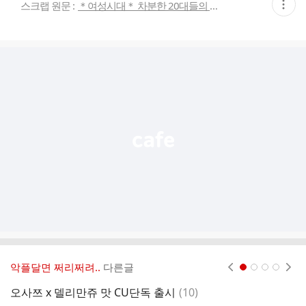
현
스크랩 원문 :
＊여성시대＊ 차분한 20대들의 알흠다운 공간
재
게
시
글
추
가
기
능
열
기
악플달면 쩌리쩌려..
다른글
현재페이지 1
2
3
4
댓
오사쯔 x 델리만쥬 맛 CU단독 출시
(
10
)
7
글