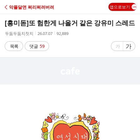
C
악플달면 쩌리쩌려버려
앱으로보기
A
[흥미돋]
또 험한게 나올거 같은 강유미 스레드
F
작
작
조
두둠두둠치칫치
26.07.07
92,889
성
성
회
E
자
시
수
글
가
글
목록
댓글
59
가
간
자
자
크
크
기
기
크
작
게
게