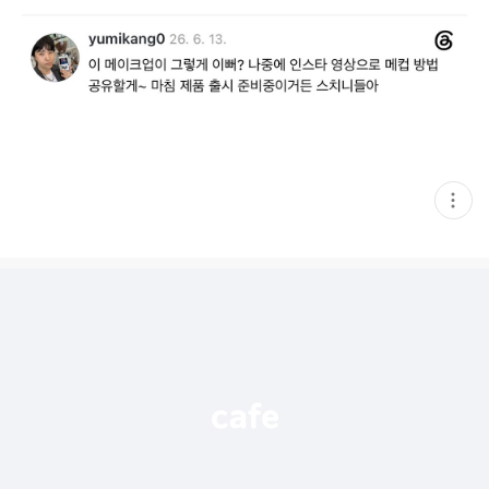
현
재
게
시
글
추
가
기
능
열
기