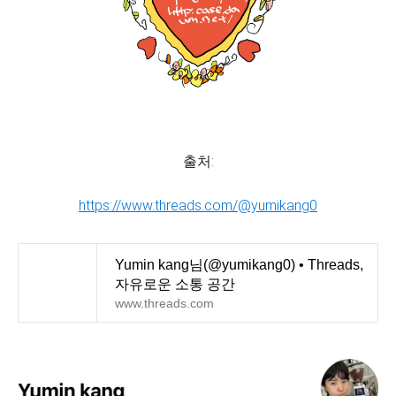
출처:
https://www.threads.com/@yumikang0
Yumin kang님(@yumikang0) • Threads,
자유로운 소통 공간
www.threads.com