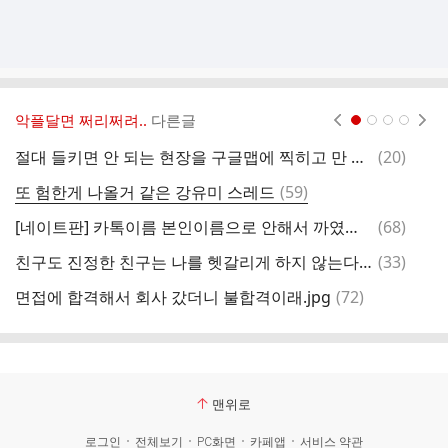
악플달면 쩌리쩌려..
다른글
현재페이지 1
2
3
4
댓
절대 들키면 안 되는 현장을 구글맵에 찍히고 만 일본 양아치
(
20
)
외
글
댓
또 험한게 나올거 같은 강유미 스레드
(
59
)
요
글
댓
[네이트판] 카톡이름 본인이름으로 안해서 까였어요..
(
68
)
A
글
댓
친구도 진정한 친구는 나를 헷갈리게 하지 않는다 vs 친구는 그런거 없다
(
33
)
성
글
댓
면접에 합격해서 회사 갔더니 불합격이래.jpg
(
72
)
소
글
맨위로
로그인
전체보기
PC화면
카페앱
서비스 약관