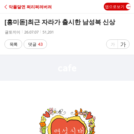
C
악플달면 쩌리쩌려버려
앱으로보기
A
[흥미돋]
최근 자라가 출시한 남성복 신상
F
작
작
조
귤토끼이
26.07.07
51,201
성
성
회
E
자
시
수
글
가
글
목록
댓글
43
가
간
자
자
크
크
기
기
크
작
게
게