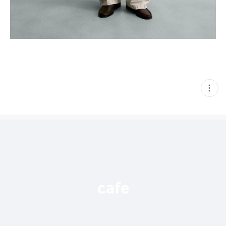
현
재
게
시
글
추
가
기
능
열
기