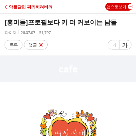
C
악플달면 쩌리쩌려버려
앱으로보기
A
[흥미돋]
프로필보다 키 더 커보이는 남돌
F
작
작
조
다이쟤
26.07.07
51,797
성
성
회
E
자
시
수
글
가
글
목록
댓글
30
가
간
자
자
크
크
기
기
크
작
게
게