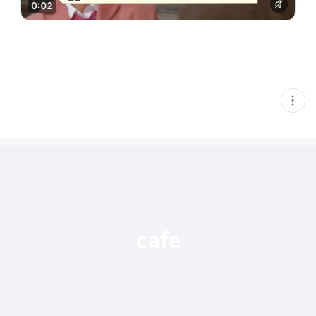
현
재
게
시
글
추
가
기
능
열
기