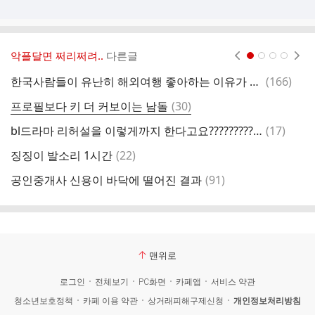
악플달면 쩌리쩌려..
다른글
현재페이지 1
2
3
4
댓
한국사람들이 유난히 해외여행 좋아하는 이유가 뭔지 궁금한 달글
(
166
)
[
글
댓
프로필보다 키 더 커보이는 남돌
(
30
)
“
글
댓
bl드라마 리허설을 이렇게까지 한다고요?????????(중드)
(
17
)
글
댓
징징이 발소리 1시간
(
22
)
여
글
댓
공인중개사 신용이 바닥에 떨어진 결과
(
91
)
글
맨위로
로그인
전체보기
PC화면
카페앱
서비스 약관
청소년보호정책
카페 이용 약관
상거래피해구제신청
개인정보처리방침