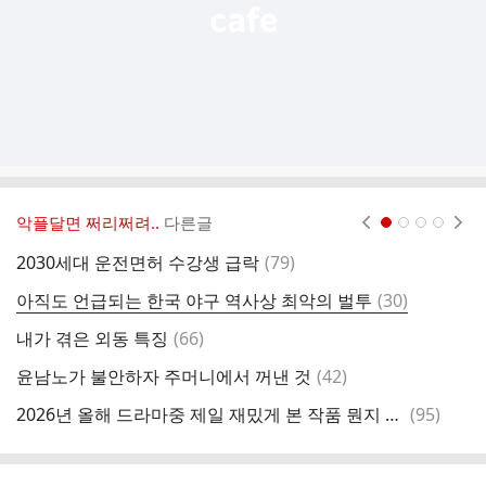
악플달면 쩌리쩌려..
다른글
현재페이지 1
2
3
4
댓
2030세대 운전면허 수강생 급락
(
79
)
공
글
댓
아직도 언급되는 한국 야구 역사상 최악의 벌투
(
30
)
글
댓
내가 겪은 외동 특징
(
66
)
샤
글
댓
윤남노가 불안하자 주머니에서 꺼낸 것
(
42
)
뉴
글
댓
2026년 올해 드라마중 제일 재밌게 본 작품 뭔지 말하고 가는 글
(
95
)
오
글