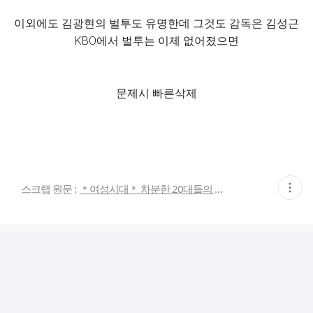
이외에도 김광현의 벌투도 유명한데 그것도 감독은 김성근
KBO에서 벌투는 이제 없어졌으면
문제시 빠른삭제
현
스크랩 원문 :
＊여성시대＊ 차분한 20대들의 알흠다운 공간
재
게
시
글
추
가
기
능
열
기