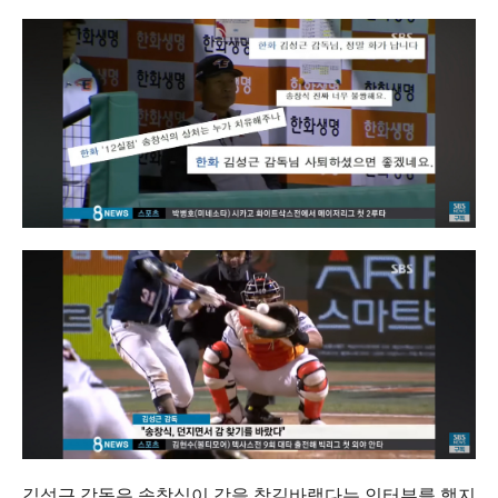
김성근 감독은 송창식이 감을 찾길바랬다는 인터뷰를 했지