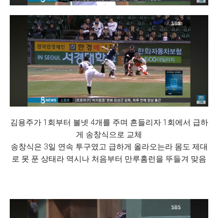
김용주가 1회부터 볼넷 4개를 주며 흔들리자 1회에서 급하
게 송창식으로 교체
송창식은 3일 연속 투구였고 급하게 올라오는라 몸도 제대
로 못 푼 상태라 역시나 처음부터 만루홈런을 뚜들겨 맞음