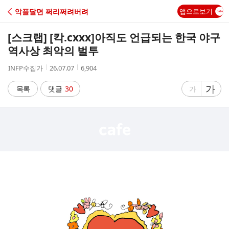
C
악플달면 쩌리쩌려버려
앱으로보기
A
[스크랩] [칵.cxxx]
아직도 언급되는 한국 야구
F
역사상 최악의 벌투
작
작
조
INFP수집가
26.07.07
6,904
E
성
성
회
자
시
수
글
가
글
목록
댓글
30
가
간
자
자
크
크
기
기
크
작
게
게