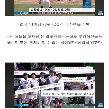
결국 4.1이닝 90구 12실점 10자책을 기록
두산 오읍읍(오재원)은 말도안되는 공으로 루킹삼진을 당
해주며 후에 ‘도저히 칠 수 없는 공이였다’ 심경을 밝혔다