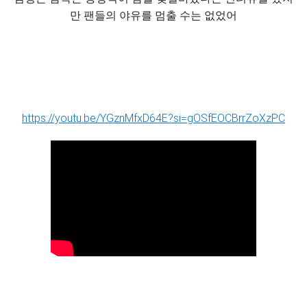
만 팬들의 야유를 멈출 수는 없었어
https://youtu.be/YGznMfxD64E?si=gOSfEOCBrrZoXzPC