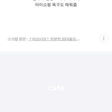
아이쇼핑 욕구도 채워줌
현
스크랩 원문 :
＊여성시대＊ 차분한 20대들의 알흠다운 공간
재
게
시
글
추
가
기
능
열
기