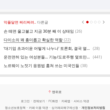
악플달면 쩌리쩌려..
다른글
현재페이지 1
2
3
4
댓
손 떼면 울고불고 지금 30분 째 이 상태임
(
26
)
글
댓
다이소의 꽤 흥미롭고 확실한 역할
(
22
)
글
댓
‘대기업 초과이윤 어떻게 나누나’ 토론회, 결국 열린다
(
28
)
글
댓
운전면허 있는 여성분들... 기능/도로주행 몇트만에 따셨나요...
(
441
)
차
글
댓
노르웨이 노젓기 응원법 훔쳐 쓰는 미국인들
(
38
)
춤
글
맨위로
로그인
전체보기
PC화면
카페앱
서비스 약관
청소년보호정책
카페 이용 약관
상거래피해구제신청
개인정보처리방침