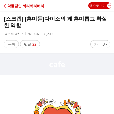
C
악플달면 쩌리쩌려버려
앱으로보기
A
[스크랩] [흥미돋]
다이소의 꽤 흥미롭고 확실
F
한 역할
작
작
조
코스트코치즈
26.07.07
30,209
E
성
성
회
자
시
수
글
가
글
목록
댓글
22
가
간
자
자
크
크
기
기
크
작
게
게