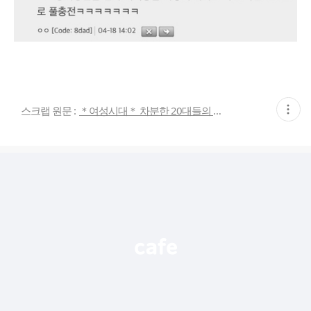
현
스크랩 원문 :
＊여성시대＊ 차분한 20대들의 알흠다운 공간
재
게
시
글
추
가
기
능
열
기