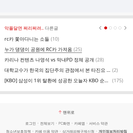
악플달면 쩌리쩌려..
다른글
현재페이지 1
2
3
4
댓
rc카 쫓아다니는 소들
(
10
)
글
댓
누가 댕댕이 공원에 RC카 가져옴
(
25
)
원
글
댓
카리나 컨텐츠 나영석 vs 막내PD 정체 공개
(
28
)
아
글
댓
대학교수가 한국의 집단주의 관점에서 본 타진요 사건
(
2
)
글
댓
[KBO] 삼성이 1위 탈환에 성공한 오늘자 KBO 순위 ㄷㄷㄷ
(
175
)
글
맨위로
로그인
전체보기
PC화면
카페앱
서비스 약관
청소년보호정책
카페 이용 약관
상거래피해구제신청
개인정보처리방침