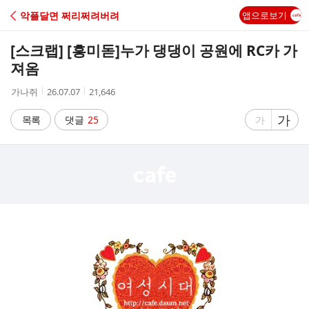
C
악플달면 쩌리쩌려버려
앱으로보기
A
[스크랩] [흥미돋]
누가 댕댕이 공원에 RC카 가
F
져옴
작
작
조
가나쥐
26.07.07
21,646
E
성
성
회
자
시
수
글
가
글
목록
댓글
25
가
간
자
자
크
크
기
기
크
작
게
게