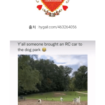
출처 : hygall.com/463264056