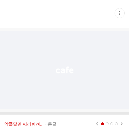
현
재
게
시
글
추
가
기
능
열
기
악플달면 쩌리쩌려..
다른글
현재페이지 1
2
3
4