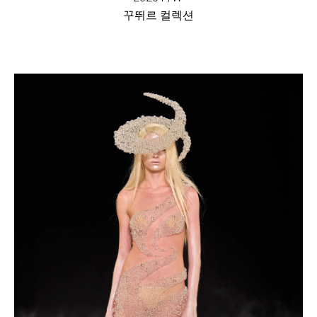
꾸뛰르 컬렉션