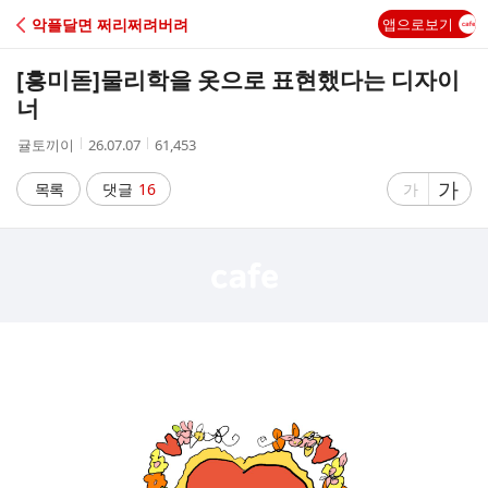
C
악플달면 쩌리쩌려버려
앱으로보기
A
[흥미돋]
물리학을 옷으로 표현했다는 디자이
F
너
작
작
조
귤토끼이
26.07.07
61,453
E
성
성
회
자
시
수
글
가
글
목록
댓글
16
가
간
자
자
크
크
기
기
크
작
게
게