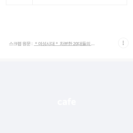
현
스크랩 원문 :
＊여성시대＊ 차분한 20대들의 알흠다운 공간
재
게
시
글
추
가
기
능
열
기