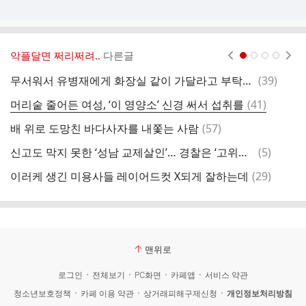
악플달면 쩌리쩌려..
다른글
현재페이지 1
2
3
4
댓
무서워서 유병재에게 화장실 같이 가달라고 부탁하는 필릭스
(
39
)
끝
글
댓
머리숱 줄어든 여성, ‘이 영양소’ 신경 써서 섭취를
(
41
)
동
글
댓
배 위로 도망친 바다사자를 내쫓는 사람
(
57
)
글
댓
신고도 막지 못한 ‘성남 교제살인’… 경찰은 ‘고위험’ 아니라며 구속 안 했다
(
5
)
글
댓
이러케 생긴 미용사들 레이어드컷 X되게 잘하는데
(
29
)
[
글
맨위로
로그인
전체보기
PC화면
카페앱
서비스 약관
청소년보호정책
카페 이용 약관
상거래피해구제신청
개인정보처리방침