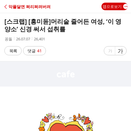
C
악플달면 쩌리쩌려버려
앱으로보기
A
[스크랩] [흥미돋]
머리숱 줄어든 여성, ‘이 영
F
양소’ 신경 써서 섭취를
작
작
조
꽁돌
26.07.07
26,401
E
성
성
회
자
시
수
글
가
글
목록
댓글
41
가
간
자
자
크
크
기
기
크
작
게
게