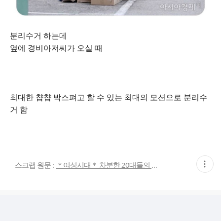
분리수거 하는데
옆에 경비아저씨가 오실 때
최대한 챱챱 박스펴고 할 수 있는 최대의 모션으로 분리수
거 함
현
스크랩 원문 :
＊여성시대＊ 차분한 20대들의 알흠다운 공간
재
게
시
글
추
가
기