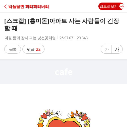
C
악플달면 쩌리쩌려버려
앱으로보기
A
[스크랩] [흥미돋]
아파트 사는 사람들이 긴장
F
할 때
작
작
조
계절 틈에 잠시 피는 낯선꽃처럼
26.07.07
29,343
E
성
성
회
자
시
수
글
가
글
목록
댓글
22
가
간
자
자
크
크
기
기
크
작
게
게