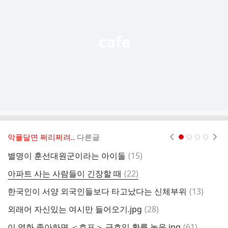
능
열
기
악플달면 쩌리쩌려..
다른글
현재페이지 1
2
3
4
댓
별명이 훈선대원군이라는 아이돌
(
15
)
글
댓
아파트 사는 사람들이 긴장할 때
(
22
)
글
댓
한국인이 서양 외국인들보다 타고났다는 신체부위
(
13
)
글
댓
외래어 자신있는 여시만 들어오기.jpg
(
28
)
7
글
댓
이 영화 좋아하면 ＜호프＞ 극호일 확률 높음.jpg
(
61
)
이