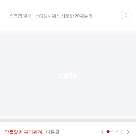
현
스크랩 원문 :
＊여성시대＊ 차분한 20대들의 알흠다운 공간
재
게
시
글
추
가
기
능
열
기
악플달면 쩌리쩌려..
다른글
현재페이지 1
2
3
4