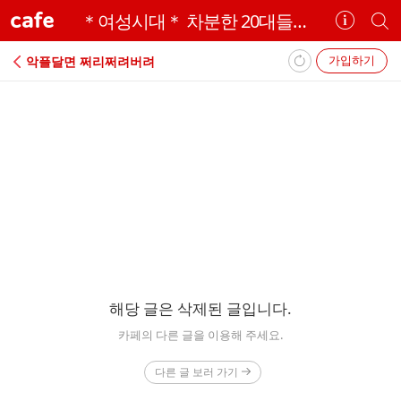
cafe
＊여성시대＊ 차분한 20대들의 알흠다운 공간
카
개
페
별
정
카
가입하기
악플달면 쩌리쩌려버려
보
페
보
검
기
색
에
러
해당 글은 삭제된 글입니다.
카페의 다른 글을 이용해 주세요.
다른 글 보러 가기