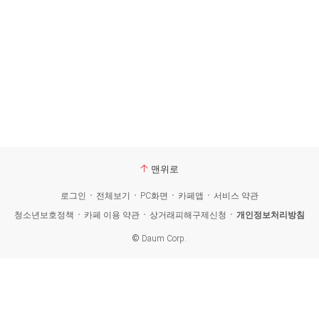
맨위로
로그인
전체보기
PC화면
카페앱
서비스 약관
청소년보호정책
카페 이용 약관
상거래피해구제신청
개인정보처리방침
©
Daum Corp.
카
페
검