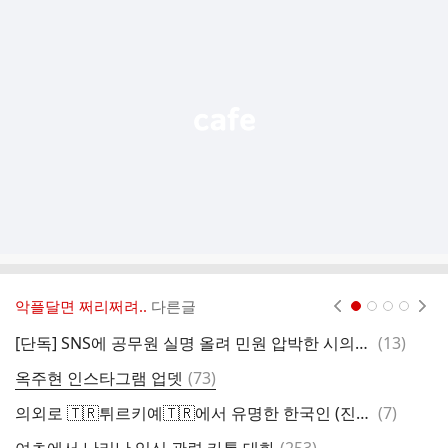
가
기
능
열
기
악플달면 쩌리쩌려..
다른글
현재페이지 1
2
3
4
댓
[단독] SNS에 공무원 실명 올려 민원 압박한 시의원 논란
(
13
)
글
댓
옥주현 인스타그램 업뎃
(
73
)
아
글
댓
의외로 🇹🇷튀르키예🇹🇷에서 유명한 한국인 (진짜 의외임)
(
7
)
출
글
댓