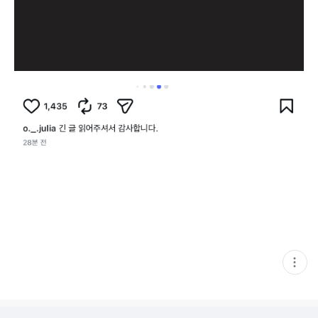
현
재
게
시
글
추