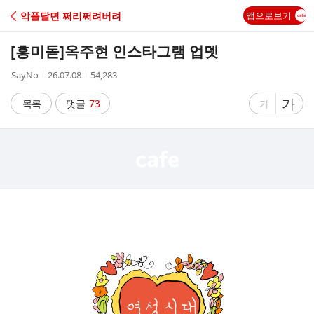
C
악플달면 쩌리쩌려버려
앱으로보기
A
[흥미돋]
옥주현 인스타그램 업뎃
F
작
작
조
SayNo
26.07.08
54,283
성
성
회
E
자
시
수
글
가
글
목록
댓글
73
가
간
자
자
크
크
기
기
크
작
게
게