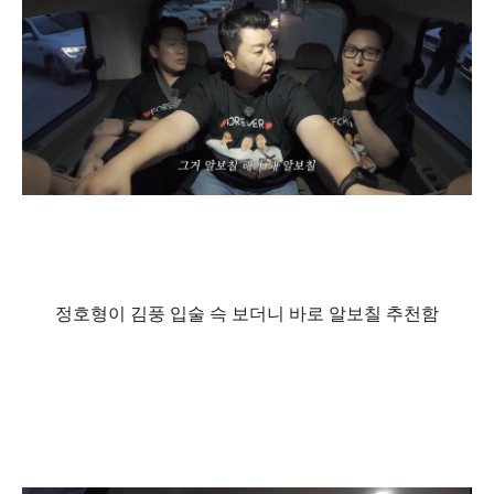
정호형이 김풍 입술 슥 보더니 바로 알보칠 추천함