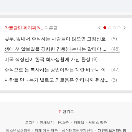
악플달면 쩌리쩌려..
다른글
현재페이지 1
2
3
4
댓
빚투, 빚내서 주식하는 사람들이 많으면 고점신호라고 하는 이유 주린이들한테 쉽게 설명해줄게
(
5
)
글
댓
생에 첫 알보칠을 경험한 김풍(나는나는 갈테야 그 약 맞음)
(
46
)
옥
글
댓
미국 직장인이 한국 회사생활에 가진 환상
(
9
)
글
댓
주식으로 돈 복사하는 방법이라는 계란 바구니 이론.jpg
(
47
)
여
글
댓
사람들 만나는거 별로고 외로움은 안타니까 괜찮지않나.?사람만나면 피곤하고 기빨려...근데 빵빵이같은 주류는 너무 싫은데ㅋ이런여시들은
(
3
)
글
맨위로
로그인
전체보기
PC화면
카페앱
서비스 약관
청소년보호정책
카페 이용 약관
상거래피해구제신청
개인정보처리방침