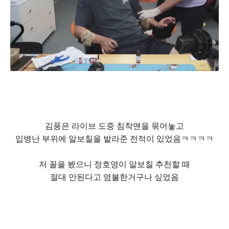
김풍은 라이브 도중 침착맨을 묶어놓고
입병난 부위에 알보칠을 발라준 전적이 있었음ㅋㅋㅋㅋ
저 꼴을 봤으니 정호영이 알보칠 추천할 때
절대 안된다고 염불한거구나 싶었음