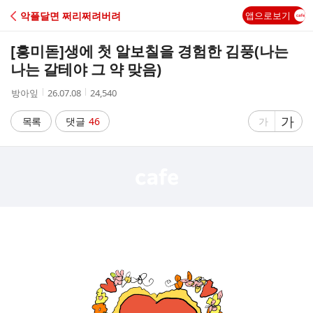
C
악플달면 쩌리쩌려버려
앱으로보기
A
[흥미돋]
생에 첫 알보칠을 경험한 김풍(나는
F
나는 갈테야 그 약 맞음)
작
작
조
방아잎
26.07.08
24,540
E
성
성
회
자
시
수
글
가
글
목록
댓글
46
가
간
자
자
크
크
기
기
크
작
게
게