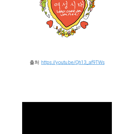
출처:
https://youtu.be/Qh13_af9TWs