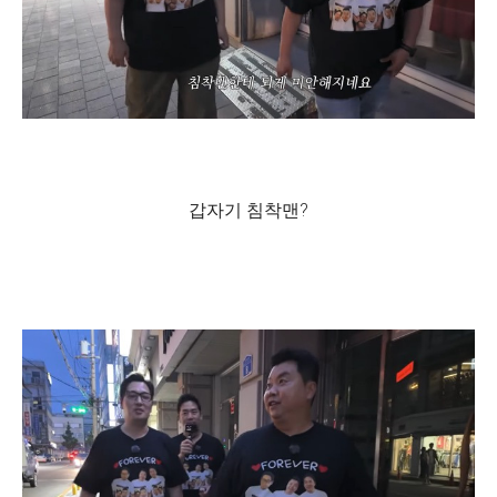
갑자기 침착맨?