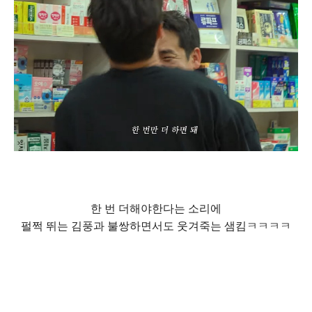
한 번 더해야한다는 소리에
펄쩍 뛰는 김풍과 불쌍하면서도 웃겨죽는 샘킴ㅋㅋㅋㅋ