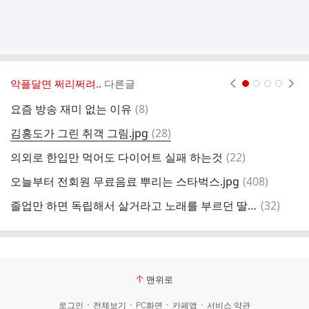
악플달면 쩌리쩌려..
다른글
현재페이지 1
2
3
4
댓
요즘 방송 재미 없는 이유
(
8
)
여
글
댓
김홍도가 그린 취객 그림.jpg
(
28
)
글
댓
의외로 한입만 먹어도 다이어트 실패 하는것
(
22
)
호
글
댓
오늘부터 전회원 무료음료 뿌리는 스타벅스.jpg
(
408
)
글
댓
졸업만 하면 독립해서 살거라고 노래를 부르던 딸의 독립체험 후기
(
32
)
야
글
맨위로
로그인
전체보기
PC화면
카페앱
서비스 약관