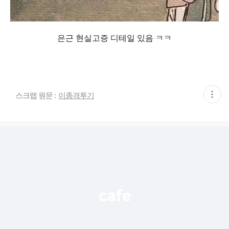
은근 현실고증 디테일 있음 ㅋㅋ
현
스크랩 원문 :
이종격투기
재
게
시
글
추
가
기
능
열
기