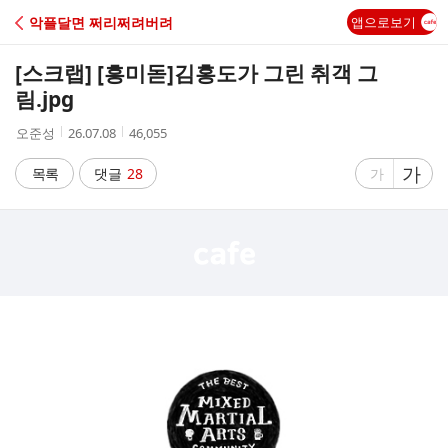
C
악플달면 쩌리쩌려버려
앱으로보기
A
[스크랩] [흥미돋]
김홍도가 그린 취객 그
F
림.jpg
작
작
조
오준성
26.07.08
46,055
E
성
성
회
자
시
수
글
가
글
목록
댓글
28
가
간
자
자
크
크
기
기
크
작
게
게