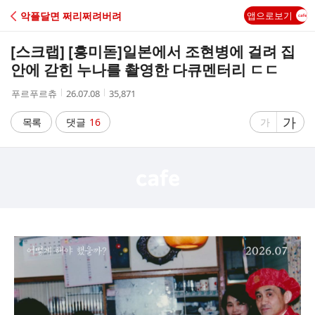
C
악플달면 쩌리쩌려버려
앱으로보기
A
[스크랩] [흥미돋]
일본에서 조현병에 걸려 집
F
안에 갇힌 누나를 촬영한 다큐멘터리 ㄷㄷ
작
작
조
푸르푸르츄
26.07.08
35,871
E
성
성
회
자
시
수
글
가
글
목록
댓글
16
가
간
자
자
크
크
기
기
크
작
게
게