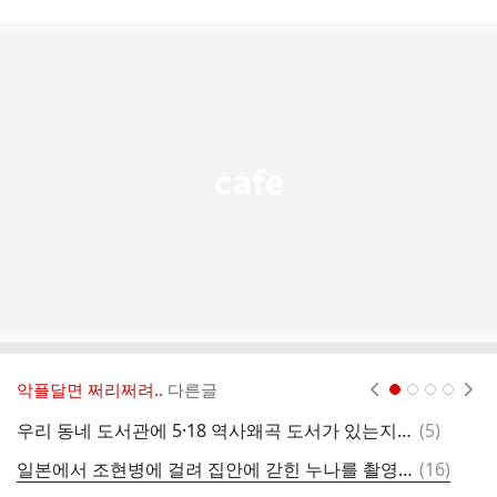
시
글
추
가
기
능
열
기
악플달면 쩌리쩌려..
다른글
현재페이지 1
2
3
4
댓
우리 동네 도서관에 5·18 역사왜곡 도서가 있는지 알아보는 방법과 실제 사례
(
5
)
글
댓
일본에서 조현병에 걸려 집안에 갇힌 누나를 촬영한 다큐멘터리 ㄷㄷ
(
16
)
바
글