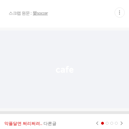
현
스크랩 원문 :
樂soccer
재
게
시
글
추
가
기
능
열
기
악플달면 쩌리쩌려..
다른글
현재페이지 1
2
3
4