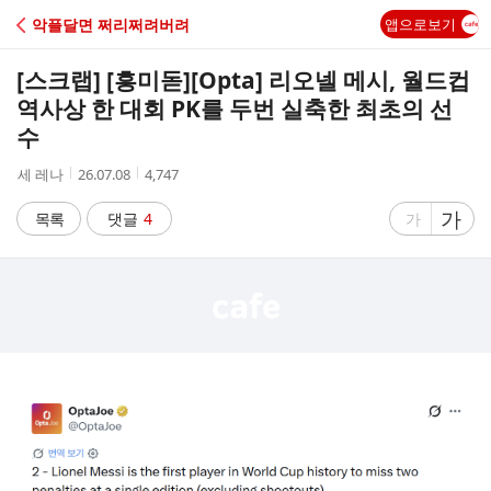
C
악플달면 쩌리쩌려버려
앱으로보기
A
[스크랩] [흥미돋]
[Opta] 리오넬 메시, 월드컵
F
역사상 한 대회 PK를 두번 실축한 최초의 선
수
E
작
작
조
세 레나
26.07.08
4,747
성
성
회
자
시
수
글
가
글
목록
댓글
4
가
간
자
자
크
크
기
기
크
작
게
게