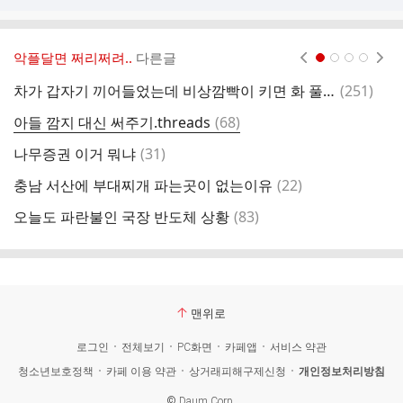
악플달면 쩌리쩌려..
다른글
현재페이지 1
2
3
4
댓
차가 갑자기 끼어들었는데 비상깜빡이 키면 화 풀린다? 그래도 개빡친다?
(
251
)
같
글
댓
아들 깜지 대신 써주기.threads
(
68
)
잘
글
댓
나무증권 이거 뭐냐
(
31
)
글
댓
충남 서산에 부대찌개 파는곳이 없는이유
(
22
)
글
댓
오늘도 파란불인 국장 반도체 상황
(
83
)
글
맨위로
로그인
전체보기
PC화면
카페앱
서비스 약관
청소년보호정책
카페 이용 약관
상거래피해구제신청
개인정보처리방침
©
Daum Corp.