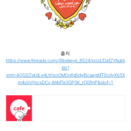
출처:
https://www.threads.com/@believe_8524/post/DafZYAukh
6b?
xmt=AQG0ZskdLs4LtrIpoOMOqfqBdjyBcaegMT0cdyX65X
m4uVsYpcxDCv-AhMTe3GP5K_rQ0fmP&slof=1