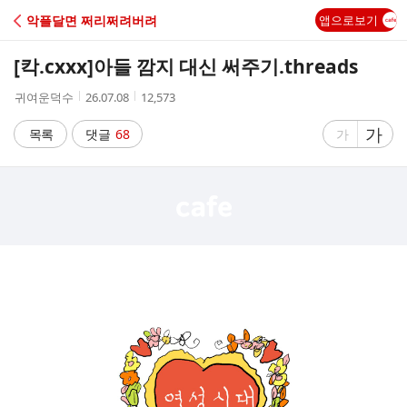
C
악플달면 쩌리쩌려버려
앱으로보기
A
[칵.cxxx]
아들 깜지 대신 써주기.threads
F
작
작
조
귀여운덕수
26.07.08
12,573
성
성
회
E
자
시
수
글
가
글
목록
댓글
68
가
간
자
자
크
크
기
기
크
작
게
게