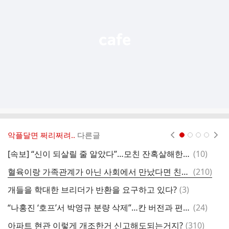
열
기
악플달면 쩌리쩌려..
다른글
현재페이지 1
2
3
4
댓
[속보] “신이 되살릴 줄 알았다”…모친 잔혹살해한 30대, 징역 18년
(
10
)
글
댓
혈육이랑 가족관계가 아닌 사회에서 만났다면 친해졌을거 같아?
(
210
)
글
댓
개들을 학대한 브리더가 반환을 요구하고 있다?
(
3
)
글
댓
“나홍진 ‘호프’서 박영규 분량 삭제”…칸 버전과 편집 다르다
(
24
)
글
댓
아파트 현관 이렇게 개조한거 신고해도되는거지?
(
310
)