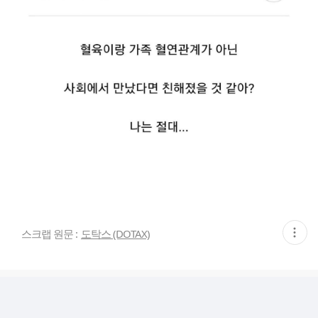
현
스크랩 원문 :
도탁스 (DOTAX)
재
게
시
글
추
가
기
능