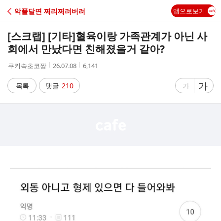
C
악플달면 쩌리쩌려버려
앱으로보기
A
[스크랩] [기타]
혈육이랑 가족관계가 아닌 사
F
회에서 만났다면 친해졌을거 같아?
작
작
조
쿠키속초코짱
26.07.08
6,141
E
성
성
회
자
시
수
글
가
글
목록
댓글
210
가
간
자
자
크
크
기
기
크
작
게
게