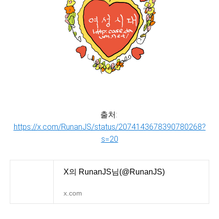
출처:
https://x.com/RunanJS/status/2074143678390780268?
s=20
X의 RunanJS님(@RunanJS)
x.com