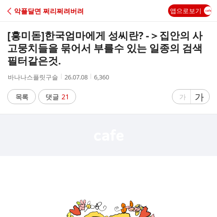
C
악플달면 쩌리쩌려버려
앱으로보기
A
[흥미돋]
한국엄마에게 성씨란? -＞집안의 사
F
고뭉치들을 묶어서 부를수 있는 일종의 검색
필터같은것.
E
작
작
조
바나나스플릿구슬
26.07.08
6,360
성
성
회
자
시
수
글
가
글
목록
댓글
21
가
간
자
자
크
크
기
기
크
작
게
게