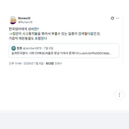
현
재
게
시
글
추
가
기