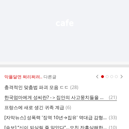
능
열
기
악플달면 쩌리쩌려..
다른글
현재페이지 1
2
3
4
댓
충격적인 맞춤법 파괴 모음 ㄷㄷ
(
28
)
글
댓
한국엄마에게 성씨란? -＞집안의 사고뭉치들을 묶어서 부를수 있는 일종의 검색필터같은것.
(
21
)
개
글
댓
프랑스에 새로 생긴 귀족 계급
(
6
)
글
댓
[자막뉴스] 성폭력 '징역 10년→집유' 역대급 감형…'친조카 숯불 퇴마' 집유했던 그 재판장
(
33
)
아
글
댓
[속보] “신이 되살릴 줄 알았다”…모친 잔혹살해한 30대, 징역 18년
(
10
)