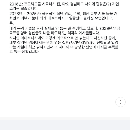
현
재
게
시
글
추
가