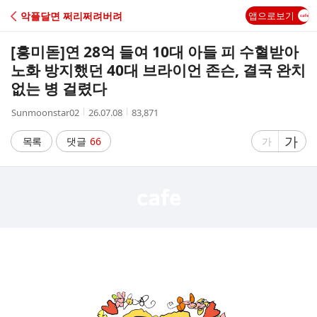
C
악플달면 쩌리쩌려버려
앱으로보기
A
[흥미돋]
연 28억 들여 10대 아들 피 수혈받아
F
노화 방지했던 40대 브라이언 존슨, 결국 완치
없는 병 걸렸다
E
작
작
조
Sunmoonstar02
26.07.08
83,871
성
성
회
자
시
수
글
가
글
목록
댓글
66
가
간
자
자
크
크
기
기
크
작
게
게