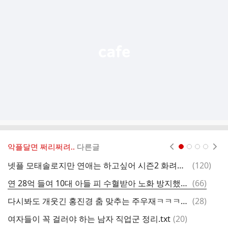
기
능
열
기
악플달면 쩌리쩌려..
다른글
현재페이지 1
2
3
4
댓
넷플 모태솔로지만 연애는 하고싶어 시즌2 화려한 여출 라인업
(
120
)
미
글
댓
연 28억 들여 10대 아들 피 수혈받아 노화 방지했던 40대 브라이언 존슨, 결국 완치없는 병 걸렸다
(
66
)
사
글
댓
다시봐도 개웃긴 홍진경 춤 맞추는 주우재ㅋㅋㅋㅋㅋㅋㅋㅋㅋㅋㅋ.gif
(
28
)
글
댓
여자들이 꼭 걸러야 하는 남자 직업군 정리.txt
(
20
)
글