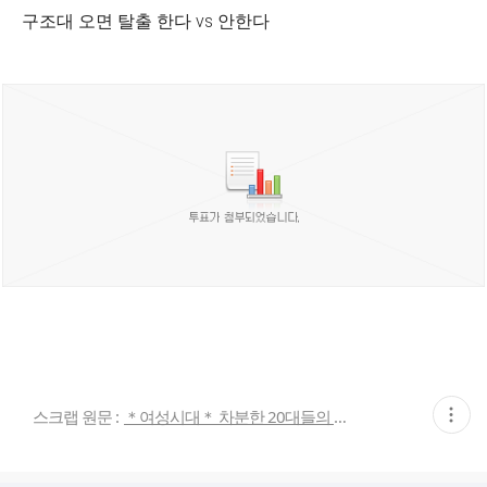
구조대 오면 탈출 한다 vs 안한다
현
스크랩 원문 :
＊여성시대＊ 차분한 20대들의 알흠다운 공간
재
게
시
글