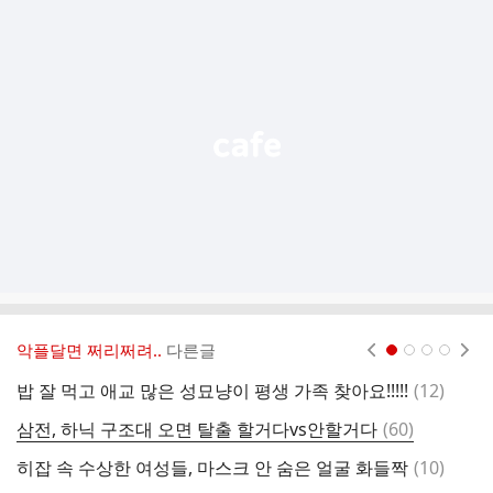
추
가
기
능
열
기
악플달면 쩌리쩌려..
다른글
현재페이지 1
2
3
4
댓
밥 잘 먹고 애교 많은 성묘냥이 평생 가족 찾아요!!!!!
(
12
)
글
댓
삼전, 하닉 구조대 오면 탈출 할거다vs안할거다
(
60
)
한
글
댓
히잡 속 수상한 여성들, 마스크 안 숨은 얼굴 화들짝
(
10
)
글