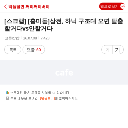
C
악플달면 쩌리쩌려버려
앱으로보기
A
[스크랩] [흥미돋]
삼전, 하닉 구조대 오면 탈출
F
할거다vs안할거다
작
작
조
코쿤캅캅
26.07.08
7,423
E
성
성
회
자
시
수
글
가
글
목록
댓글
60
가
간
자
자
크
크
기
기
크
작
게
게