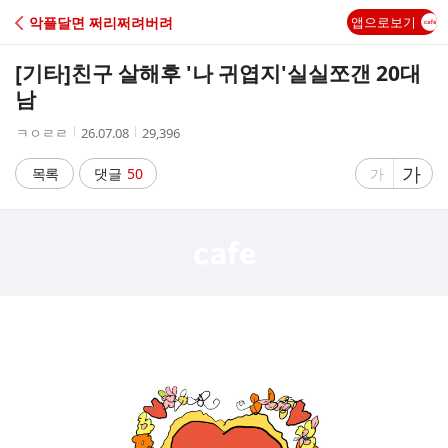
C
악플달면 쩌리쩌려버려
앱으로보기
A
[기타]
친구 살해후 '나 귀엽지'실실쪼갠 20대
F
남
작
작
조
ㅋㅇㄹㄹ
26.07.08
29,396
E
성
성
회
자
시
수
글
가
글
목록
댓글
50
가
간
자
자
크
크
기
기
크
작
게
게