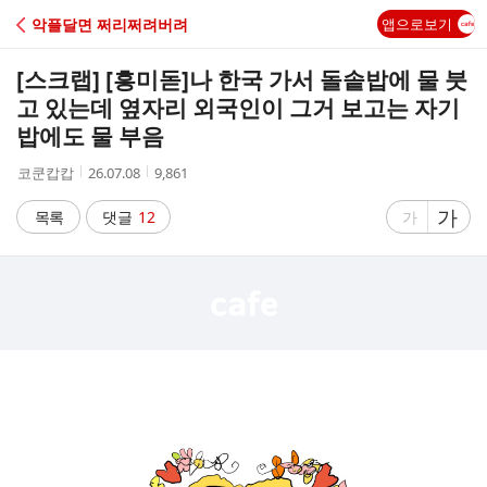
C
악플달면 쩌리쩌려버려
앱으로보기
A
[스크랩] [흥미돋]
나 한국 가서 돌솥밥에 물 붓
F
고 있는데 옆자리 외국인이 그거 보고는 자기
밥에도 물 부음
E
작
작
조
코쿤캅캅
26.07.08
9,861
성
성
회
자
시
수
글
가
글
목록
댓글
12
가
간
자
자
크
크
기
기
크
작
게
게