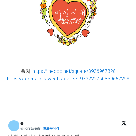
출처:
https://theqoo.net/square/3936967328
https://x.com/jjonstweets/status/1973222760869667298