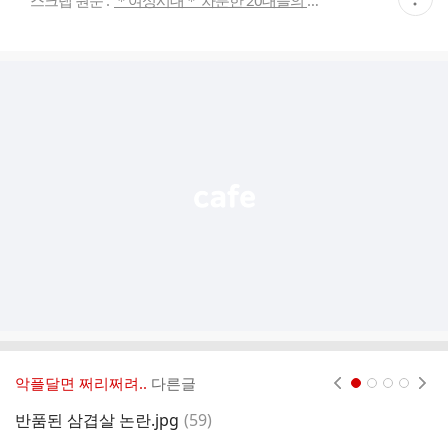
스크랩 원문 :
＊여성시대＊ 차분한 20대들의 알흠다운 공간
재
게
시
글
추
가
기
능
열
기
악플달면 쩌리쩌려..
다른글
현재페이지 1
2
3
4
댓
반품된 삼겹살 논란.jpg
(
59
)
한
글