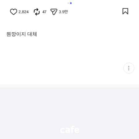
뭔깡이지 대체
현
재
게
시
글
추
가
기
능
열
기