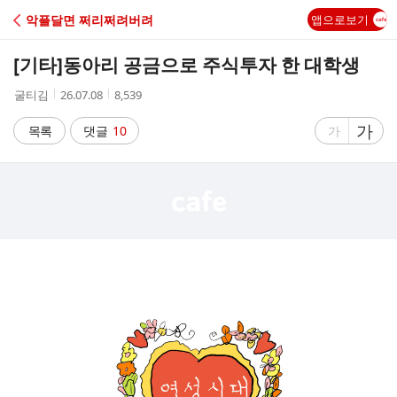
C
악플달면 쩌리쩌려버려
앱으로보기
A
[기타]
동아리 공금으로 주식투자 한 대학생
F
작
작
조
굴티김
26.07.08
8,539
성
성
회
E
자
시
수
글
가
글
목록
댓글
10
가
간
자
자
크
크
기
기
크
작
게
게