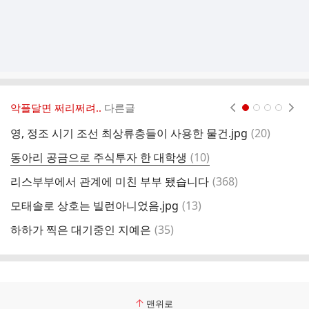
악플달면 쩌리쩌려..
다른글
현재페이지 1
2
3
4
댓
영, 정조 시기 조선 최상류층들이 사용한 물건.jpg
(
20
)
글
댓
동아리 공금으로 주식투자 한 대학생
(
10
)
글
댓
리스부부에서 관계에 미친 부부 됐습니다
(
368
)
글
댓
모태솔로 상호는 빌런아니었음.jpg
(
13
)
글
댓
하하가 찍은 대기중인 지예은
(
35
)
반
글
맨위로