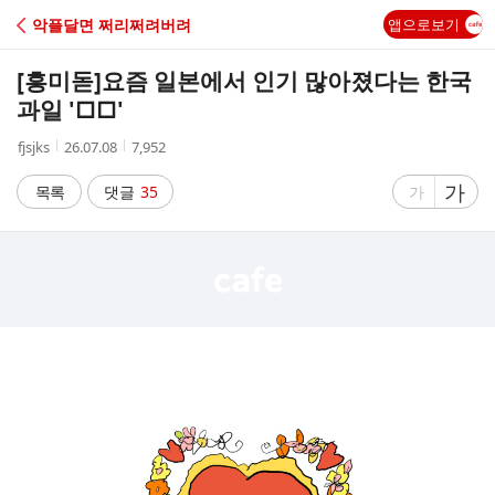
C
악플달면 쩌리쩌려버려
앱으로보기
A
[흥미돋]
요즘 일본에서 인기 많아졌다는 한국
F
과일 '□□'
작
작
조
fjsjks
26.07.08
7,952
E
성
성
회
자
시
수
글
가
글
목록
댓글
35
가
간
자
자
크
크
기
기
크
작
게
게