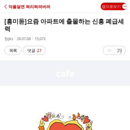
C
악플달면 쩌리쩌려버려
앱으로보기
A
[흥미돋]
요즘 아파트에 출몰하는 신흥 폐급세
F
력
작
작
조
fjsjks
26.07.08
15,072
E
성
성
회
자
시
수
글
가
글
목록
댓글
27
가
간
자
자
크
크
기
기
크
작
게
게