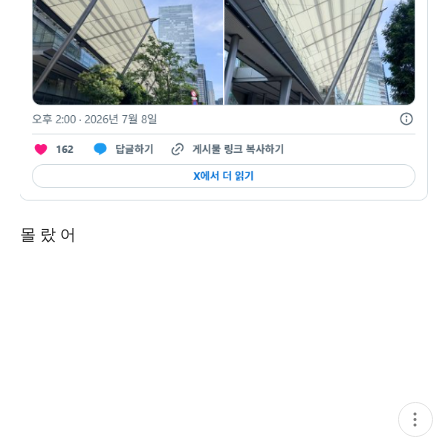
몰 랐 어
현
재