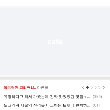
게
시
글
추
가
기
능
열
기
악플달면 쩌리쩌려..
다른글
현재페이지 1
2
3
4
댓
유명하다고 해서 가봤는데 진짜 맛있었던 맛집＜＜ 댓글2300개 분석결과
(
356
)
“
글
댓
도쿄역과 서울역 전경을 비교하는 트윗에 반박하는 한국인.twt
(
61
)
딩
글