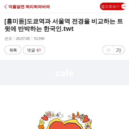
C
악플달면 쩌리쩌려버려
앱으로보기
A
[흥미돋]
도쿄역과 서울역 전경을 비교하는 트
F
윗에 반박하는 한국인.twt
작
작
조
은조
26.07.08
10,596
E
성
성
회
자
시
수
글
가
글
목록
댓글
61
가
간
자
자
크
크
기
기
크
작
게
게