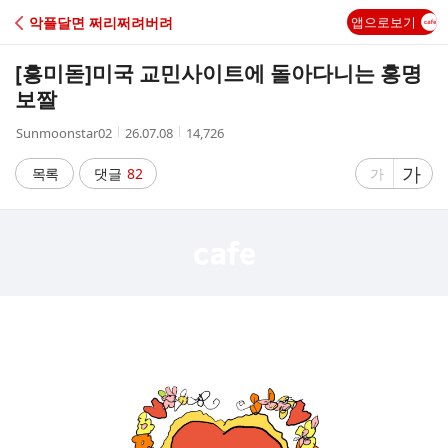
C
악플달면 쩌리쩌려버려
앱으로보기
A
[흥미돋]
미국 교민사이트에 돌아다니는 홍명
F
보짤
작
작
조
Sunmoonstar02
26.07.08
14,726
E
성
성
회
자
시
수
글
가
글
목록
댓글
82
가
간
자
자
크
크
기
기
크
작
게
게