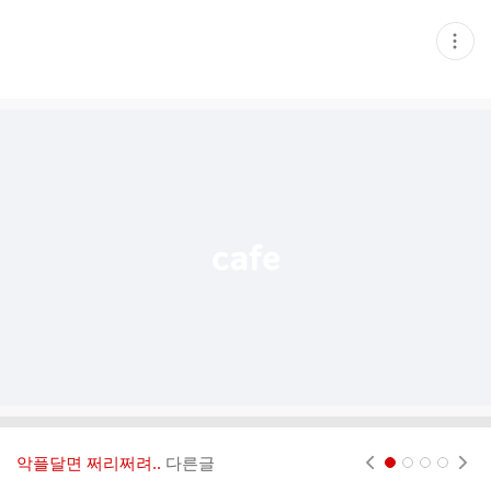
현
재
게
시
글
추
가
기
능
열
기
악플달면 쩌리쩌려..
다른글
현재페이지 1
2
3
4