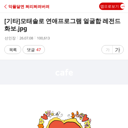
C
악플달면 쩌리쩌려버려
앱으로보기
A
[기타]
모태솔로 연애프로그램 얼굴합 레전드
F
화보.jpg
작
작
조
선인장
26.07.08
100,613
E
성
성
회
자
시
수
글
가
글
목록
댓글
47
가
간
자
자
크
크
기
기
크
작
게
게