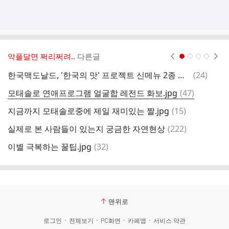
악플달면 쩌리쩌려..
다른글
현재페이지 1
2
3
4
댓
한국맥도날드, '한국의 맛' 프로젝트 신메뉴 2종 출시…충주 찰옥수수 25톤 수매
(
24
)
글
댓
모태솔로 연애프로그램 얼굴합 레전드 화보.jpg
(
47
)
[
글
댓
지금까지 모태솔로중에 제일 재미있는 짤.jpg
(
15
)
미
글
댓
실제로 본 사람들이 있는지 궁금한 자연현상
(
222
)
글
댓
이별 극복하는 꿀팁.jpg
(
32
)
약
글
맨위로
로그인
전체보기
PC화면
카페앱
서비스 약관