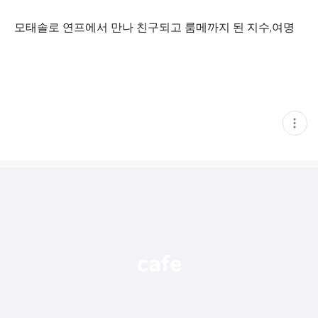
모태솔로 연프에서 만나 친구되고 룸메까지 된 지수,여명
현
재
게
시
글
추
가
기
능
열
기