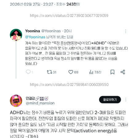
https://x.com/i/status/2027390230677029059
https://x.com/i/status/2027589841006039550