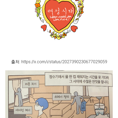
출처: https://x.com/i/status/2027390230677029059