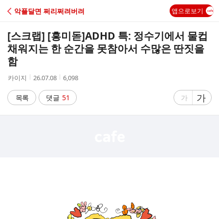
C
악플달면 쩌리쩌려버려
앱으로보기
A
[스크랩] [흥미돋]
ADHD 특: 정수기에서 물컵
F
채워지는 한 순간을 못참아서 수많은 딴짓을
함
E
작
작
조
카이지
26.07.08
6,098
성
성
회
자
시
수
글
가
글
목록
댓글
51
가
간
자
자
크
크
기
기
크
작
게
게