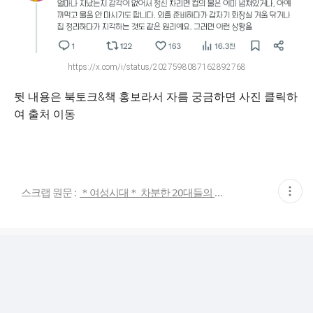
https://x.com/i/status/2027598087162892768
뒷 내용은 북토크&책 홍보라서 자름 궁금하면 사진 클릭하
여 출처 이동
현
스크랩 원문 :
＊여성시대＊ 차분한 20대들의 알흠다운 공간
재
게
시
글
추
가
기
능
열
기