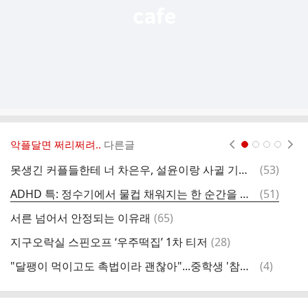
악플달면 쩌리쩌려..
다른글
현재페이지 1
2
3
4
댓
못생긴 커플들한테 너 차은우, 설윤이랑 사귈 기회 줄게 하면 바로 자기 여친남친 버리고 후자랑 사귈거라.twt
(
53
)
글
댓
ADHD 특: 정수기에서 물컵 채워지는 한 순간을 못참아서 수많은 딴짓을 함
(
51
)
글
댓
서른 넘어서 안정되는 이유래
(
65
)
글
댓
지구오락실 스핀오프 ‘우주떡집’ 1차 티저
(
28
)
모
글
댓
"달팽이 먹이고도 촉법이라 괜찮아"...중학생 '참교육' 엔딩
(
4
)
지
글