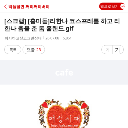
C
악플달면 쩌리쩌려버려
앱으로보기
A
[스크랩] [흥미돋]
리한나 코스프레를 하고 리
F
한나 춤을 춘 톰 홀랜드.gif
작
작
조
퇴사하고싶고그런상태
26.07.08
5,851
E
성
성
회
자
시
수
글
가
글
목록
댓글
25
가
간
자
자
크
크
기
기
크
작
게
게