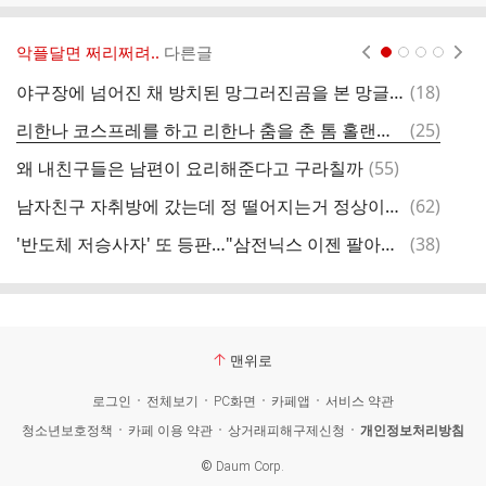
악플달면 쩌리쩌려..
다른글
현재페이지 1
2
3
4
댓
야구장에 넘어진 채 방치된 망그러진곰을 본 망글곰 작가 반응.twt
(
18
)
글
댓
리한나 코스프레를 하고 리한나 춤을 춘 톰 홀랜드.gif
(
25
)
글
댓
왜 내친구들은 남편이 요리해준다고 구라칠까
(
55
)
밸
글
댓
남자친구 자취방에 갔는데 정 떨어지는거 정상이지??
(
62
)
난
글
댓
'반도체 저승사자' 또 등판…"삼전닉스 이젠 팔아라" 경고
(
38
)
글
맨위로
로그인
전체보기
PC화면
카페앱
서비스 약관
청소년보호정책
카페 이용 약관
상거래피해구제신청
개인정보처리방침
©
Daum Corp.