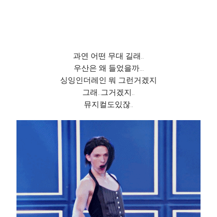
과연 어떤 무대 길래..
우산은 왜 들었을까...
싱잉인더레인 뭐 그런거겠지
그래..그거겠지..
뮤지컬도있잖..