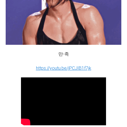
만-족
https://youtu.be/jPCJIB1f7jk