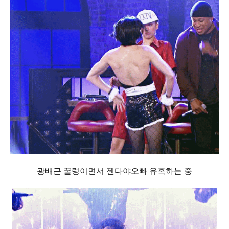
광배근 꿀렁이면서 젠다야오빠 유혹하는 중