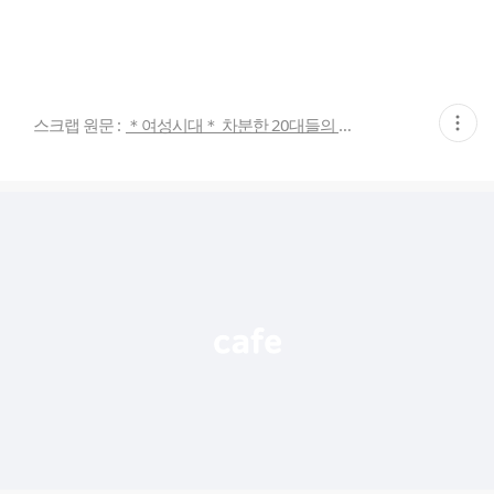
현
스크랩 원문 :
＊여성시대＊ 차분한 20대들의 알흠다운 공간
재
게
시
글
추
가
기
능
열
기